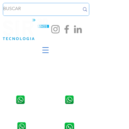
Loja em Santa Cruz do Sul
Loja em Venâncio Aires - RS
Av. João Pessoa, 254, Sala 02,
Rua Osvaldo Aranha, 1421,
Centro.
Centro
WhatsApp:
51 3711 5623
WhatsApp:
51 3741 2846
Contato da Assistência Técnica:
Contato da Assistência Técnica:
51 9 8907 5314
51 3741 9490