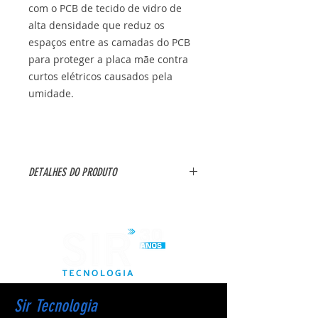
com o PCB de tecido de vidro de
alta densidade que reduz os
espaços entre as camadas do PCB
para proteger a placa mãe contra
curtos elétricos causados pela
umidade.
DETALHES DO PRODUTO
Marca:
ASRock
Modelo:
H610M-HVS
ASRock Ultra M.2 (PCIe Gen3x4)
CPU:
Suporta 14th, 13th & 12th Gen
Sir Tecnologia
IntelCore