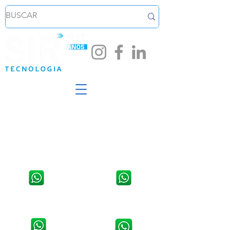
Loja em Santa Cruz do Sul
Loja em Venâncio Aires - RS
Av. João Pessoa, 254, Sala 02,
Rua Osvaldo Aranha, 1421,
Centro.
Centro
WhatsApp:
51 3711 5623
WhatsApp:
51 3741 2846
Contato da Assistência Técnica:
Contato da Assistência Técnica:
51 9 8907 5314
51 3741 9490