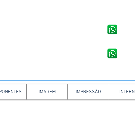
Loja em Venâncio Aires - RS
Loja em
Rua Osvaldo Aranha, 1421, Centro
Av. Joã
WhatsApp: 51 3741 2846
WhatsA
to da Assistência Técnica:
Contato da As
51 3741 9490
51 9 8
PONENTES
IMAGEM
IMPRESSÃO
INTERN