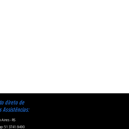
to direto de
s Assistências:
 Aires - RS
p: 51 3741-9490