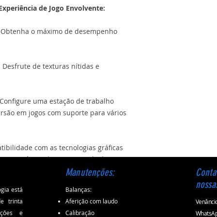
Experiência de Jogo Envolvente:
: Obtenha o máximo de desempenho
Desfrute de texturas nítidas e
 Configure uma estação de trabalho
rsão em jogos com suporte para vários
ibilidade com as tecnologias gráficas
a experiência de jogo impecável.
Manutenções:
Conta
nossa
gia está
Balanças:
 trinta
Aferição com laudo
Venâncio
ações e
Calibração
WhatsAp