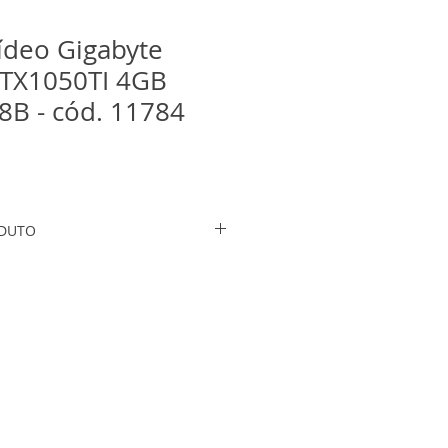
ídeo Gigabyte
TX1050TI 4GB
B - cód. 11784
ODUTO
ce GTX 1050 Ti
8
 GDDR5
ia: 128 bits
~1392 MHz
 7008 MHz
 DVI*1