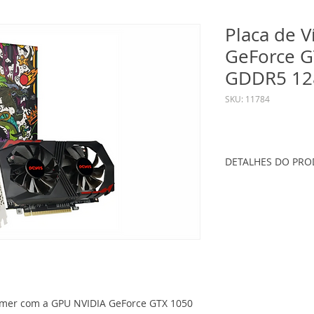
Placa de V
GeForce G
GDDR5 128
SKU: 11784
DETALHES DO PR
GPU: NVIDIA GeFor
Núcleos CUDA: 76
Tipo de Memória:
Memória: 4 GB
Interface de memór
Boost Clock: 1291
Clock de Memória:
Saídas: DP1 HDMI1
amer com a GPU NVIDIA GeForce GTX 1050
OpenGL: 4.6