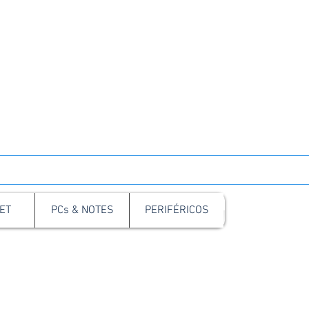
 Santa Cruz do Sul
o Pessoa, 254, Sala 02, Centro.
pp: 51 3711 5623
sistência Técnica:
907 5314
ET
PCs & NOTES
PERIFÉRICOS