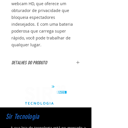
webcam HD, que oferece um
obturador de privacidade que
bloqueia espectadores
indesejados. E com uma bateria
poderosa que carrega super
rápido, você pode trabalhar de
qualquer lugar.
DETALHES DO PRODUTO
Marca: Lenovo
Modelo: 82X5S00500
Especificações:
Processador
- Processador AMD Ryzen 5 7520U
Sir Tecnologia
(2,80 GHz até 4,30 GHz)
Sistema Operacional
A sua loja de tecnologia está no mercado a