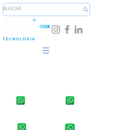
Loja em Santa Cruz do Sul
Loja em Venâncio Aires - RS
Av. João Pessoa, 254, Sala 02,
Rua Osvaldo Aranha, 1421,
Centro.
Centro
WhatsApp:
51 3711 5623
WhatsApp:
51 3741 2846
Contato da Assistência Técnica:
Contato da Assistência Técnica:
51 9 8907 5314
51 3741 9490