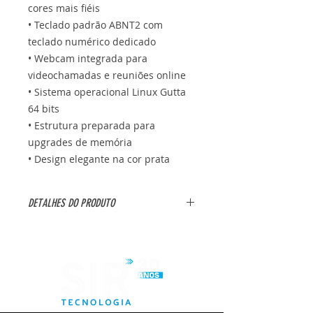
cores mais fiéis
• Teclado padrão ABNT2 com
teclado numérico dedicado
• Webcam integrada para
videochamadas e reuniões online
• Sistema operacional Linux Gutta
64 bits
• Estrutura preparada para
upgrades de memória
• Design elegante na cor prata
DETALHES DO PRODUTO
• Marca: Acer
• Modelo: Aspire 5 A515-45R1AC
• Memória RAM: 8 GB DDR4
• Armazenamento: SSD NVMe 256
GB
• Tela: 15,6" Full HD (1920 × 1080)