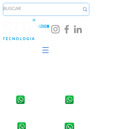
Loja em Santa Cruz do Sul
Loja em Venâncio Aires - RS
Av. João Pessoa, 254, Sala 02,
Rua Osvaldo Aranha, 1421,
Centro.
Centro
WhatsApp:
51 3711 5623
WhatsApp:
51 3741 2846
Contato da Assistência Técnica:
Contato da Assistência Técnica:
51 9 8907 5314
51 3741 9490