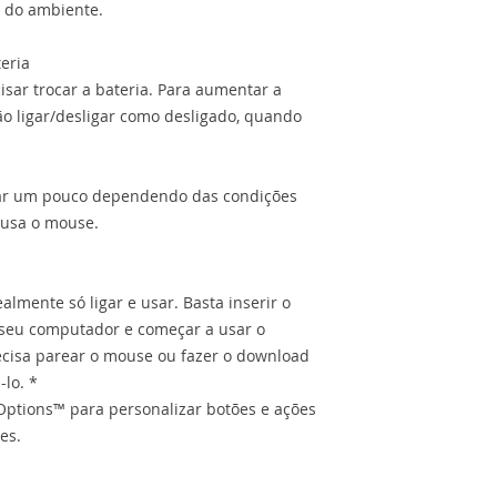
Requisitos do sist
 do ambiente.
- Windows® 7, Win
- Mac OS X 10.8 ou
teria
- Chrome OS
isar trocar a bateria. Para aumentar a
- Kernel do Linux 
ão ligar/desligar como desligado, quando
- Porta USB
Dimensões
- Mouse (altura x 
iar um pouco dependendo das condições
61,5 mm x 35,2 m
 usa o mouse.
- Peso do mouse: 7
- Receptor nano (a
6,6 mm x 14,4 mm 
lmente só ligar e usar. Basta inserir o
- Peso do receptor
seu computador e começar a usar o
isa parear o mouse ou fazer o download
Itens inclusos:
01 Mouse
lo. *
01 pilha AA
Options™ para personalizar botões e ações
01 Documentação 
es.
Garantia: