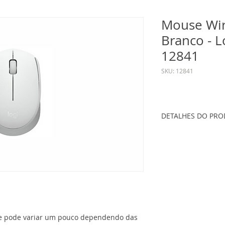
Mouse Wir
Branco - L
12841
SKU: 12841
DETALHES DO PR
Marca: Logitech
Modelo: 910-0068
Especificações:
- Tecnologia sem fi
- Alcance sem fio:
- Bateria: 1 pilha A
- Cor: Vermelho
nce pode variar um pouco dependendo das