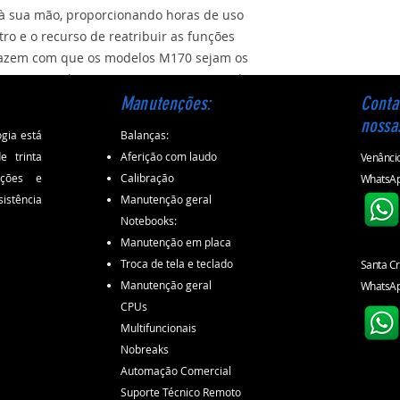
Garantia 1 ano Log
à sua mão, proporcionando horas de uso
ro e o recurso de reatribuir as funções
 fazem com que os modelos M170 sejam os
com a mão direita quanto com a esquerda.
Manutenções:
Conta
nossa
gia está
Balanças:
 trinta
Aferição com laudo
Venâncio
ações e
Calibração
WhatsAp
istência
Manutenção geral
Notebooks:
Manutenção em placa
Troca de tela e teclado
Santa Cr
Manutenção geral
WhatsAp
CPUs​
Multifuncionais
Nobreaks
Automação Comercial
Suporte Técnico Remoto