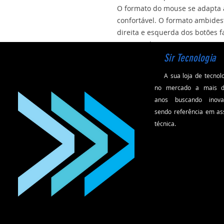
O formato do mouse se adapta 
confortável. O formato ambidest
direita e esquerda dos botões
mouses ideais para usar tanto 
Sir Tecnologia
A sua loja de tecnolo
no mercado a mais de
anos buscando inov
sendo referência em ass
técnica.