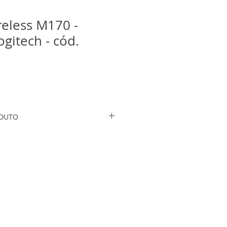
eless M170 -
ogitech - cód.
ODUTO
64
o 2,4 GHz
 10m
A