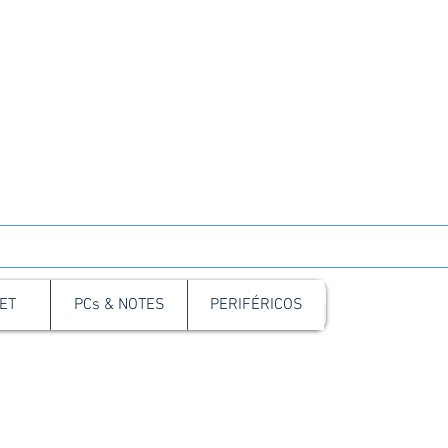
 Santa Cruz do Sul
o Pessoa, 254, Sala 02, Centro.
pp: 51 3711 5623
sistência Técnica:
907 5314
ET
PCs & NOTES
PERIFÉRICOS