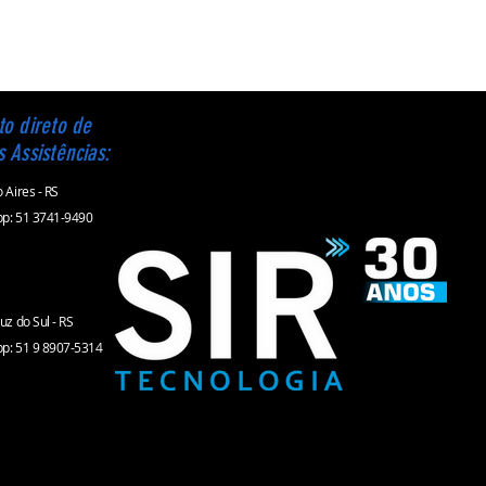
itech.
to direto de
s Assistências:
 Aires - RS
p: 51 3741-9490
uz do Sul - RS
p: 51 9 8907-5314