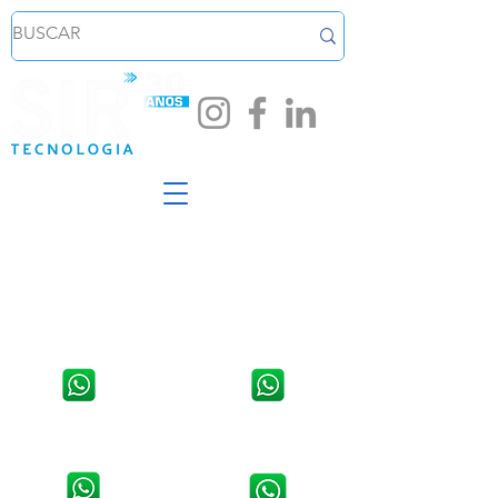
Loja em Santa Cruz do Sul
Loja em Venâncio Aires - RS
Av. João Pessoa, 254, Sala 02,
Rua Osvaldo Aranha, 1421,
Centro.
Centro
WhatsApp:
51 3711 5623
WhatsApp:
51 3741 2846
Contato da Assistência Técnica:
Contato da Assistência Técnica:
51 9 8907 5314
51 3741 9490