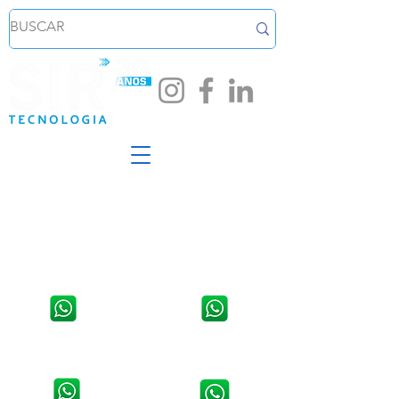
Loja em Santa Cruz do Sul
Loja em Venâncio Aires - RS
Av. João Pessoa, 254, Sala 02,
Rua Osvaldo Aranha, 1421,
Centro.
Centro
WhatsApp:
51 3711 5623
WhatsApp:
51 3741 2846
Contato da Assistência Técnica:
Contato da Assistência Técnica:
51 9 8907 5314
51 3741 9490