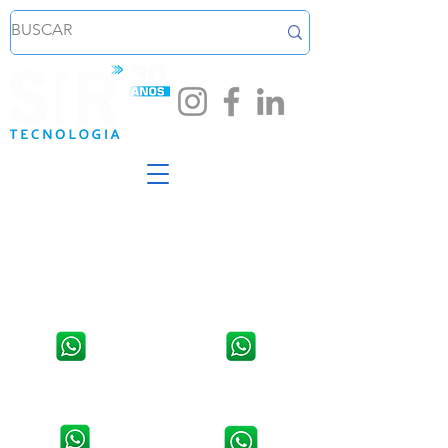
Loja em Santa Cruz do Sul
Loja em Venâncio Aires - RS
Av. João Pessoa, 254, Sala 02,
Rua Osvaldo Aranha, 1421,
Centro.
Centro
WhatsApp:
51 3711 5623
WhatsApp:
51 3741 2846
Contato da Assistência Técnica:
Contato da Assistência Técnica:
51 9 8907 5314
51 3741 9490