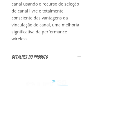
canal usando o recurso de seleção
de canal livre e totalmente
consciente das vantagens da
vinculação do canal, uma melhoria
significativa da performance
wireless.
DETALHES DO PRODUTO
- Marca: TP-Link
- Modelo: TL-WN881ND
Especificações:
- Velocidade Wireless N de até
300Mbps faz com que seja ideal
para streaming de vídeo, jogos
Sir Tecnologia
online e chamadas telefônicas pela
Internet
- 2T2R MIMO ™ proporciona maior
A sua loja de tecnologia está no mercado a
taxa de transferência de dados